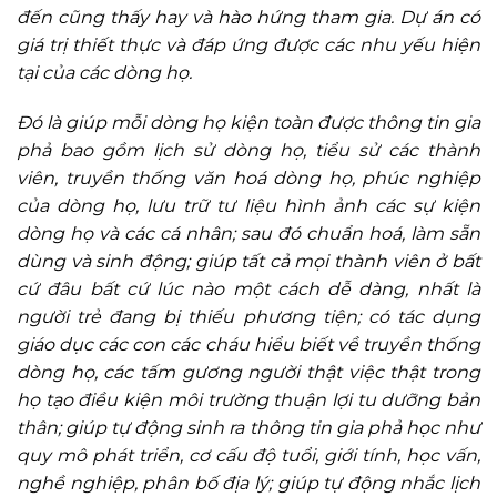
đến cũng thấy hay và hào hứng tham gia. Dự án có
giá trị thiết thực và đáp ứng được các nhu yếu hiện
tại của các dòng họ.
Đó là giúp mỗi dòng họ kiện toàn được thông tin gia
phả bao gồm lịch sử dòng họ, tiểu sử các thành
viên, truyền thống văn hoá dòng họ, phúc nghiệp
của dòng họ, lưu trữ tư liệu hình ảnh các sự kiện
dòng họ và các cá nhân; sau đó chuẩn hoá, làm sẵn
dùng và sinh động; giúp tất cả mọi thành viên ở bất
cứ đâu bất cứ lúc nào một cách dễ dàng, nhất là
người trẻ đang bị thiếu phương tiện; có tác dụng
giáo dục các con các cháu hiểu biết về truyền thống
dòng họ, các tấm gương người thật việc thật trong
họ tạo điều kiện môi trường thuận lợi tu dưỡng bản
thân; giúp tự động sinh ra thông tin gia phả học như
quy mô phát triển, cơ cấu độ tuổi, giới tính, học vấn,
nghề nghiệp, phân bố địa lý; giúp tự động nhắc lịch