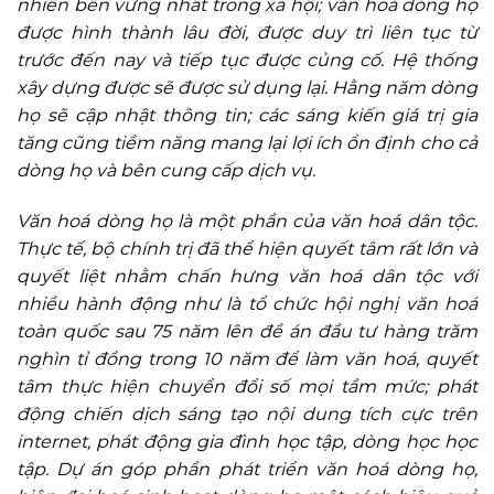
nhiên bền vững nhất trong xã hội; văn hoá dòng họ
được hình thành lâu đời, được duy trì liên tục từ
trước đến nay và tiếp tục được củng cố. Hệ thống
xây dựng được sẽ được sử dụng lại. Hằng năm dòng
họ sẽ cập nhật thông tin; các sáng kiến giá trị gia
tăng cũng tiềm năng mang lại lợi ích ổn định cho cả
dòng họ và bên cung cấp dịch vụ.
Văn hoá dòng họ là một phần của văn hoá dân tộc.
Thực tế, bộ chính trị đã thể hiện quyết tâm rất lớn và
quyết liệt nhằm chấn hưng văn hoá dân tộc với
nhiều hành động như là tổ chức hội nghị văn hoá
toàn quốc sau 75 năm
lên đề án đầu tư hàng trăm
nghìn tỉ đồng trong 10 năm để làm văn hoá, quyết
tâm thực hiện chuyển đổi số mọi tầm mức; phát
động chiến dịch sáng tạo nội dung tích cực trên
internet, phát động gia đình học tập, dòng học học
tập. Dự án góp phần phát triển văn hoá dòng họ,