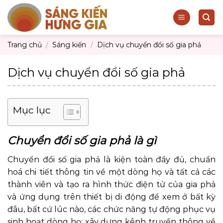
Skip
to
content
Trang chủ
/
Sáng kiến
/
Dịch vụ chuyển đổi số gia phả
Dịch vụ chuyển đổi số gia phả
Mục lục
Chuyển đổi số gia phả là gì
Chuyển đổi số gia phả là kiện toàn đầy đủ, chuẩn
hoá chi tiết thông tin về một dòng họ và tất cả các
thành viên và tạo ra hình thức điện tử của gia phả
và ứng dụng trên thiết bị di động để xem ở bất kỳ
đâu, bất cứ lúc nào, các chức năng tự động phục vụ
sinh hoạt dòng họ; xây dựng kênh truyền thông về