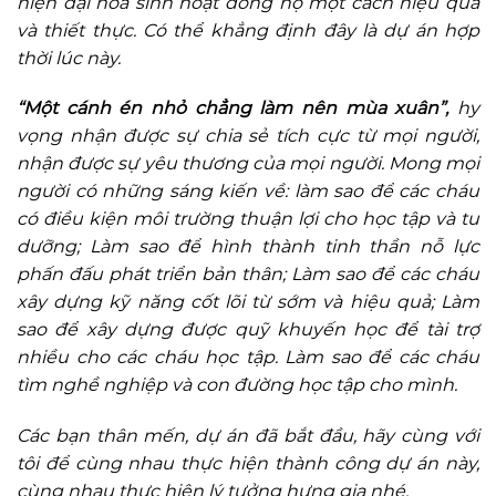
hiện đại hoá sinh hoạt dòng họ một cách hiệu quả
và thiết thực. Có thể khẳng định đây là dự án hợp
thời lúc này.
“Một cánh én nhỏ chẳng làm nên mùa xuân”,
hy
vọng nhận được sự chia sẻ tích cực từ mọi người,
nhận được sự yêu thương của mọi người. Mong mọi
người có những sáng kiến về: làm sao để các cháu
có điều kiện môi trường thuận lợi cho học tập và tu
dưỡng; Làm sao để hình thành tinh thần nỗ lực
phấn đấu phát triển bản thân; Làm sao để các cháu
xây dựng kỹ năng cốt lõi từ sớm và hiệu quả; Làm
sao để xây dựng được quỹ khuyến học để tài trợ
nhiều cho các cháu học tập. Làm sao để các cháu
tìm nghề nghiệp và con đường học tập cho mình.
Các bạn thân mến, dự án đã bắt đầu, hãy cùng với
tôi để cùng nhau thực hiện thành công dự án này,
cùng nhau thực hiện lý tưởng hưng gia nhé.